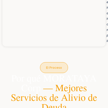
p
l
El Proceso
Por qué MORATAYA
Corp
— Mejores
Servicios de Alivio de
Deuda