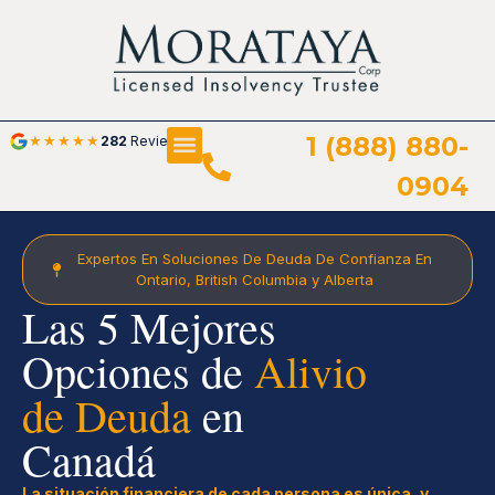
1 (888) 880-
★
★
★
★
★
282
Reviews
0904
Expertos En Soluciones De Deuda De Confianza En
Ontario, British Columbia y Alberta
Las 5 Mejores
Opciones de
Alivio
de Deuda
en
Canadá
La situación financiera de cada persona es única, y