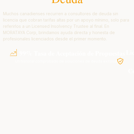
Muchos canadienses recurren a consultores de deuda sin
licencia que cobran tarifas altas por un apoyo mínimo, solo para
referirlos a un Licensed Insolvency Trustee al final. En
MORATAYA Corp, brindamos ayuda directa y honesta de
profesionales licenciados desde el primer momento.
Li
99% Tasa de Aceptación de Propuestas
Un historial comprobado de soluciones de deuda exitosas.
C